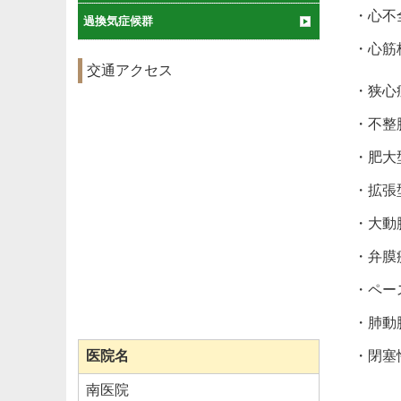
・心不
過換気症候群
・心筋
交通アクセス
・狭心
・不整
・肥大
・拡張
・大動
・弁膜
・ペー
・肺動
医院名
・閉塞
南医院