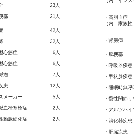
（内 インス
全
23人
梗塞
21人
・高脂血症
（内 家族性
症
42人
・腎臓病
脈
32人
型心筋症
6人
・脳梗塞
型心筋症
6人
・呼吸器疾患
脈瘤
7人
・甲状腺疾患
疾患
12人
・睡眠時無呼
スメーカー
5人
・慢性関節リ
脈血栓塞栓症
2人
・アルツハイ
性動脈硬化症
2人
・消化器疾患
・肝臓疾患