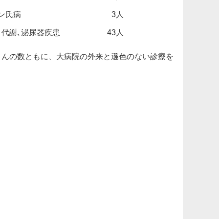
ン氏病
3人
､代謝､泌尿器疾患
43人
さんの数ともに、大病院の外来と遜色のない診療を