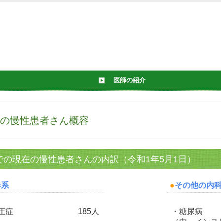
医師の紹介
の慢性患者さん概容
での現在の慢性患者さんの内訳（令和1年5月1日）
器系
●
その他の内
圧症
185人
・糖尿病