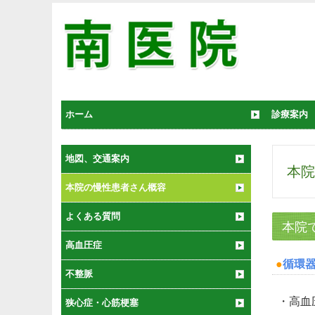
ホーム
診療案内
地図、交通案内
本院
本院の慢性患者さん概容
よくある質問
本院
高血圧症
●
循環
不整脈
・高血
狭心症・心筋梗塞