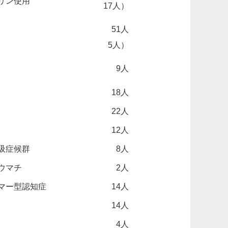
リン使用
17人）
51人
5人）
9人
18人
22人
12人
吸症候群
8人
ウマチ
2人
マー型認知症
14人
14人
4人