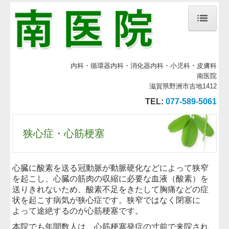
ホーム
診療案内
内科・循環器内科・消化器内科・小児科・皮膚科
南医院
医師の紹介
滋賀県野洲市吉地1412
TEL:
077-589-5061
施設、設備など
地図、交通案内
狭心症・心筋梗塞
本院の慢性患者さん概容
よくある質問
心臓に酸素を送る冠動脈が動脈硬化などによって狭窄
を起こし、心臓の筋肉の収縮に必要な血液（酸素）を
高血圧症
送りきれないため、酸素不足をきたして胸痛などの症
状を起こす病気が狭心症です。狭窄ではなく閉塞に
不整脈
よって途絶するのが心筋梗塞です。
狭心症・心筋梗塞
本院でも年間数人は、心筋梗塞発症の寸前で来院され